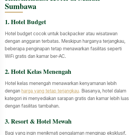
Rp800.000 – Rp2.500.000
Sumbawa
Kolam renang, restoran, fasilitas premium, Gym, Spa, Butler, etc
1. Hotel Budget
Hotel budget cocok untuk backpacker atau wisatawan
dengan anggaran terbatas. Meskipun harganya terjangkau,
beberapa penginapan tetap menawarkan fasilitas seperti
WiFi gratis dan kamar ber-AC.
2. Hotel Kelas Menengah
Hotel kelas menengah menawarkan kenyamanan lebih
dengan
harga yang tetap terjangkau
.
Biasanya, hotel dalam
kategori ini menyediakan sarapan gratis dan kamar lebih luas
dengan fasilitas tambahan.
3. Resort & Hotel Mewah
Bagi yang ingin menikmati pengalaman menginap eksklusif,